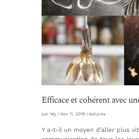
Efficace et cohérent avec u
par
My
|
Nov 11, 2019
|
Astuces
Y a-t-il un moyen d’aller plus v
communication de tous les jou