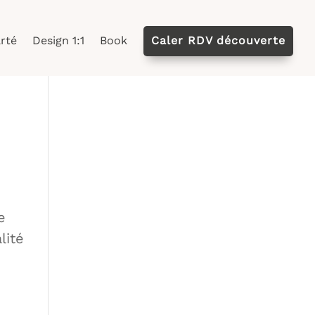
rté
Design 1:1
Book
Caler RDV découverte
e
lité