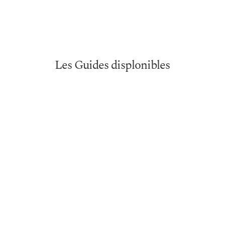
Les Guides displonibles
SEO, Contenu & Images
Guide vidéo avec modèles Notion
Mind Shift - découvrabilité & écosystème de
ton message
Aligner ton message
Optimiser les images